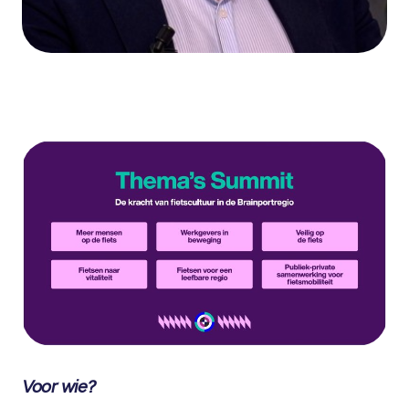
V
oor wie?