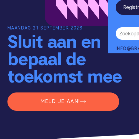
Regist
MAANDAG 21 SEPTEMBER 2026
Sluit aan en
INFO@BR
bepaal de
toekomst mee
MELD JE AAN!