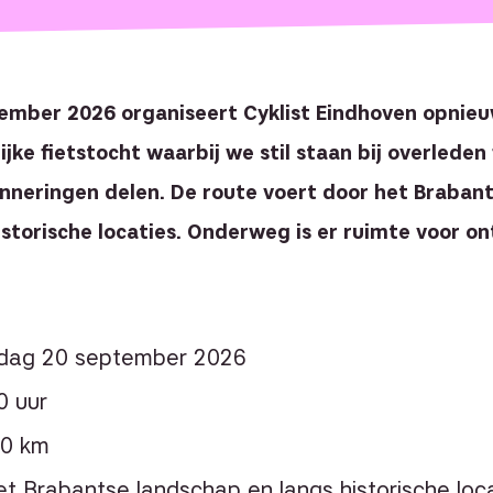
ember 2026 organiseert Cyklist Eindhoven opnie
jke fietstocht waarbij we stil staan bij overleden 
nneringen delen. De route voert door het Braban
historische locaties. Onderweg is er ruimte voor o
dag 20 september 2026
0 uur
80 km
et Brabantse landschap en langs historische loc