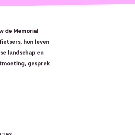
uw de Memorial
fietsers, hun leven
tse landschap en
ntmoeting, gesprek
aties