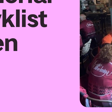
klist
en