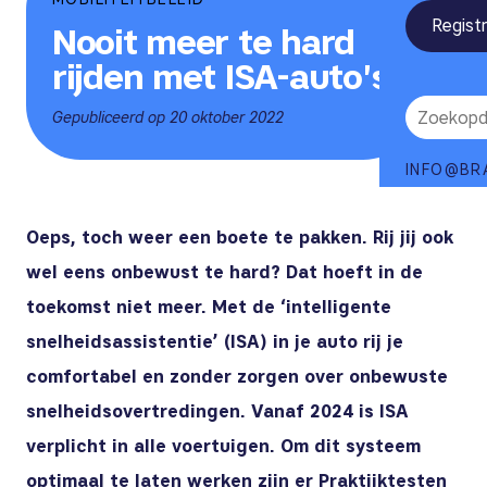
Regist
Nooit meer te hard
rijden met ISA-auto's
Gepubliceerd op 20 oktober 2022
INFO@BR
Oeps, toch weer een boete te pakken. Rij jij ook
wel eens onbewust te hard? Dat hoeft in de
toekomst niet meer. Met de ‘intelligente
snelheidsassistentie’ (ISA) in je auto rij je
comfortabel en zonder zorgen over onbewuste
snelheidsovertredingen. Vanaf 2024 is ISA
verplicht in alle voertuigen. Om dit systeem
optimaal te laten werken zijn er Praktijktesten