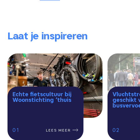
Laat je inspireren
Echte fietscultuur bij
Vluchtst
Woonstichting ‘thuis
geschikt 
busvervoe
1
2
LEES MEER