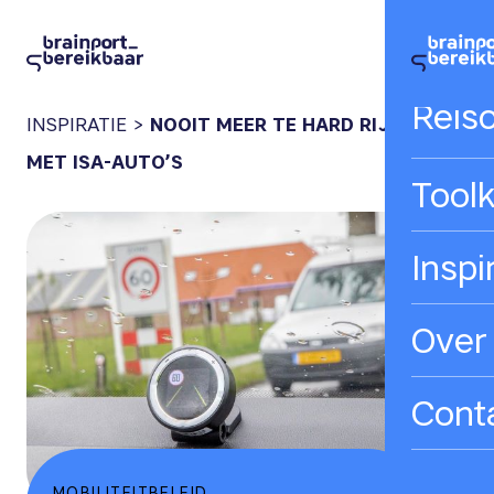
Hom
Reis
INSPIRATIE
>
NOOIT MEER TE HARD RIJDEN
MET ISA-AUTO’S
Toolk
Inspi
Over
Cont
MOBILITEITBELEID