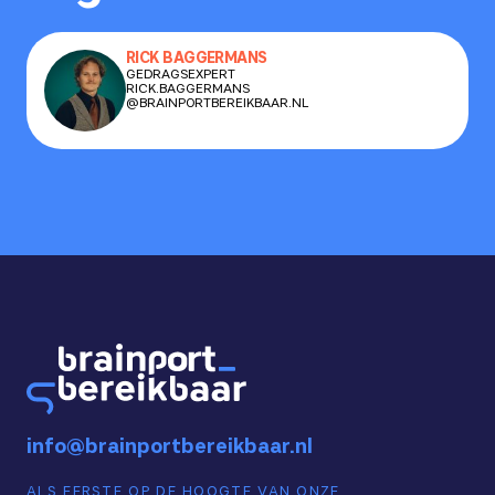
RICK BAGGERMANS
GEDRAGSEXPERT
RICK.BAGGERMANS
@BRAINPORTBEREIKBAAR.NL
info@brainportbereikbaar.nl
ALS EERSTE OP DE HOOGTE VAN ONZE