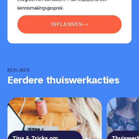
kennismakingsgesprek.
INPLANNEN
BEKIJKEN
Eerdere thuiswerkacties
Tips & Tricks om
Thuiswer