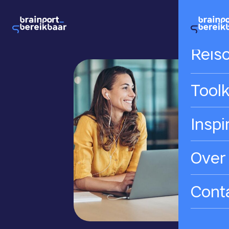
Hom
Reis
Toolk
Inspi
Over
Cont