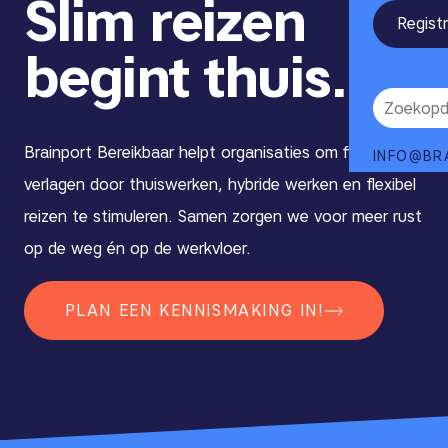
Slim reizen
Regist
begint thuis.
Brainport Bereikbaar helpt organisaties om filedruk te
INFO@BR
verlagen door thuiswerken, hybride werken en flexibel
reizen te stimuleren. Samen zorgen we voor meer rust
op de weg én op de werkvloer.
PLAN EEN KENNISMAKING IN!