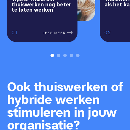
thuiswerken nog beter
als het k
te laten werken
1
2
LEES MEER
Ook thuiswerken of
hybride werken
stimuleren in jouw
organisatie?