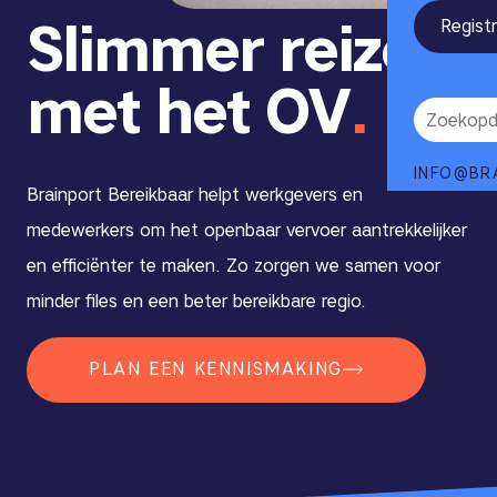
Slimmer reizen
Regist
met het OV
INFO@BR
Brainport Bereikbaar helpt werkgevers en
medewerkers om het openbaar vervoer aantrekkelijker
en efficiënter te maken. Zo zorgen we samen voor
minder files en een beter bereikbare regio.
PLAN EEN KENNISMAKING