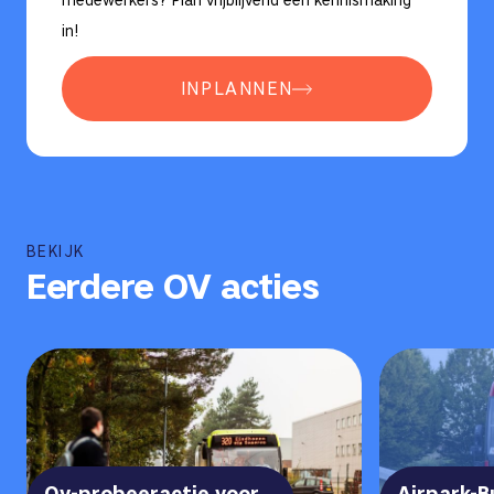
medewerkers? Plan vrijblijvend een kennismaking
in!
INPLANNEN
BEKIJK
Eerdere OV acties