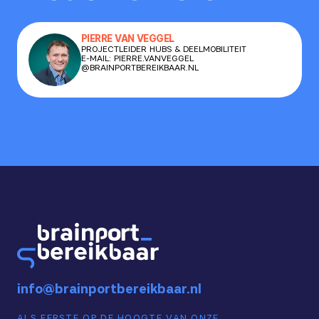
PIERRE VAN VEGGEL
PROJECTLEIDER HUBS & DEELMOBILITEIT
E-MAIL: PIERRE.VANVEGGEL
@BRAINPORTBEREIKBAAR.NL
info@brainportbereikbaar.nl
ALS EERSTE OP DE HOOGTE VAN ONZE