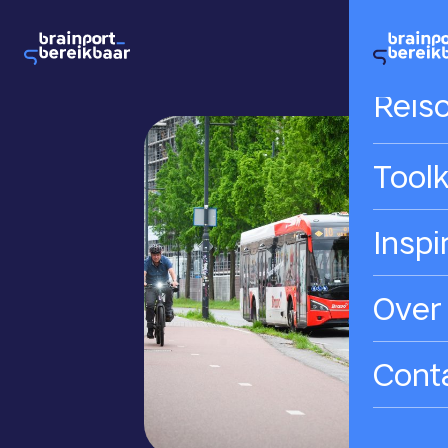
Hom
Reis
Toolk
Inspi
Over
Cont