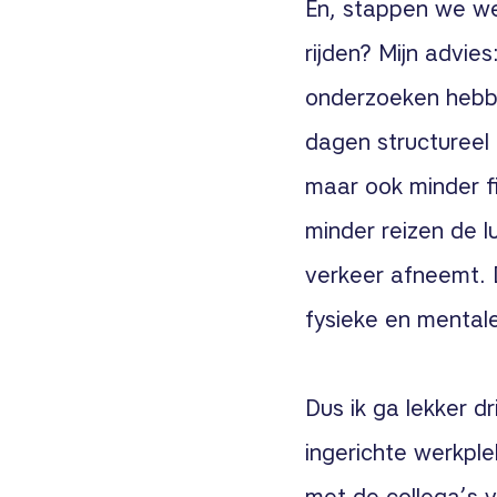
En, stappen we wee
rijden? Mijn advie
onderzoeken hebbe
dagen structureel t
maar ook minder fi
minder reizen de l
verkeer afneemt. 
fysieke en mental
Dus ik ga lekker d
ingerichte werkple