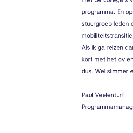
met de collega’s v
programma. En op w
stuurgroep leden 
mobiliteitstransit
Als ik ga reizen dan
kort met het ov e
dus. Wel slimmer 
Paul Veelenturf
Programmamanager