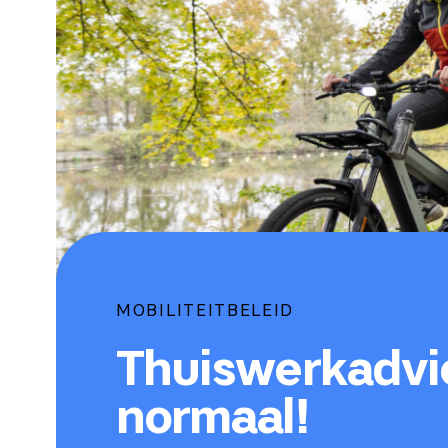
MOBILITEITBELEID
Thuiswerkadvie
normaal!