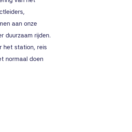
ering van het
tleiders,
amen aan onze
er duurzaam rijden.
r het station, reis
et normaal doen