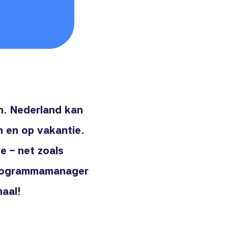
en. Nederland kan
in en op vakantie.
e – net zoals
programmamanager
maal!