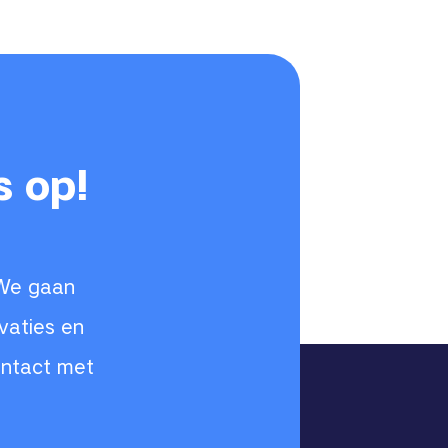
s op!
 We gaan
vaties en
ontact met