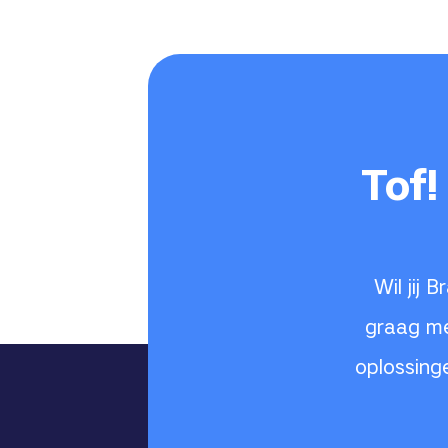
Tof!
Wil jij
graag me
oplossing