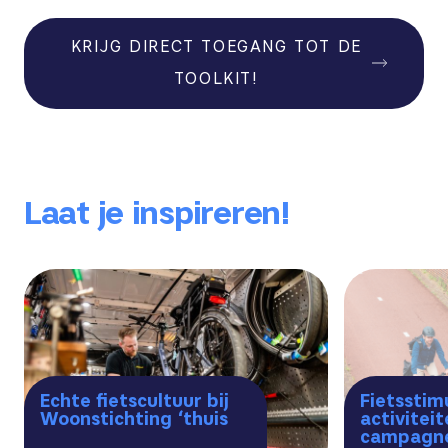
KRIJG DIRECT TOEGANG TOT DE
TOOLKIT!
Laat je inspireren!
Echte fietscultuur bij
Fietsstim
Woonstichting ‘thuis
activitei
campagnes