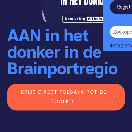
Regist
AAN in het
donker in de
INFO@BR
Brainportregio
KRIJG DIRECT TOEGANG TOT DE
TOOLKIT!