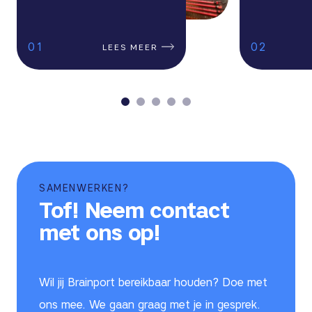
1
2
LEES MEER
SAMENWERKEN?
Tof! Neem contact
met ons op!
Wil jij Brainport bereikbaar houden? Doe met
ons mee. We gaan graag met je in gesprek.