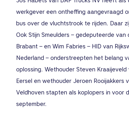
Jos Habets van DAF Trucks NV heeft als d
werkgever een ontheffing aangevraagd om
bus over de vluchtstrook te rijden. Daar zi
Ook Stijn Smeulders – gedeputeerde van 
Brabant – en Wim Fabries – HID van Rijks
Nederland – onderstreepten het belang 
oplossing. Wethouder Steven Kraaijevel
Eersel en wethouder Jeroen Rooijakkers
Veldhoven stapten als koplopers in voor d
september.