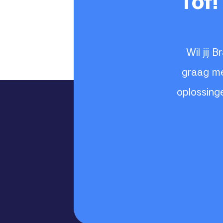
Tof!
Wil jij
graag me
oplossing