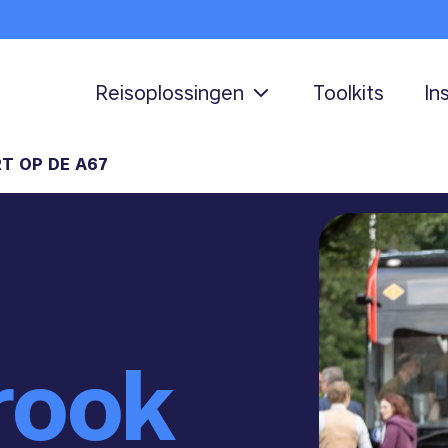
Reisoplossingen
Toolkits
In
T OP DE A67
rook