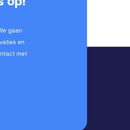
s op!
 We gaan
vaties en
ontact met