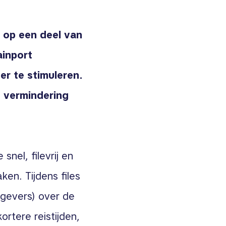
 op een deel van
ainport
er te stimuleren.
e vermindering
nel, filevrij en
aken. T
ijdens files
gevers) over de
rtere reistijden,