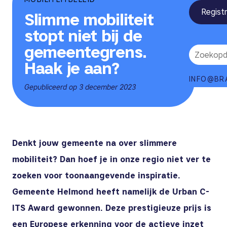
Regist
Slimme mobiliteit
stopt niet bij de
gemeentegrens.
Haak je aan?
INFO@BR
Gepubliceerd op 3 december 2023
Denkt jouw gemeente na over slimmere
mobiliteit? Dan hoef je in onze regio niet ver te
zoeken voor toonaangevende inspiratie.
Gemeente Helmond heeft namelijk de Urban C-
ITS Award gewonnen. Deze prestigieuze prijs is
een Europese erkenning voor de actieve inzet