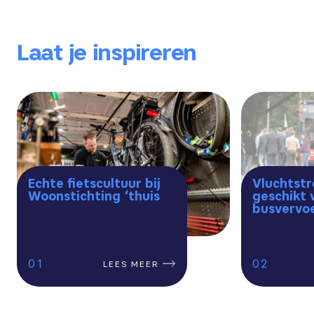
Laat je inspireren
Echte fietscultuur bij
Vluchtst
Woonstichting ‘thuis
geschikt 
busvervoe
1
2
LEES MEER