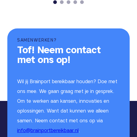
SAMENWERKEN?
Tof! Neem contact
met ons op!
Wil jij Brainport bereikbaar houden? Doe met
ons mee. We gaan graag met je in gesprek.
Om te werken aan kansen, innovaties en
oplossingen. Want dat kunnen we alleen
samen. Neem contact met ons op via
info@brainportbereikbaar.nl
.