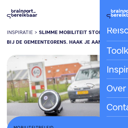
Hom
Reis
INSPIRATIE
>
SLIMME MOBILITEIT STOPT NIET
BIJ DE GEMEENTEGRENS. HAAK JE AAN?
Toolk
Inspi
Over
Cont
MOBILITEITBELEID