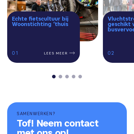
Echte fietscultuur bij
Vluchtst
Woonstichting ‘thuis
geschikt 
busvervoe
1
2
LEES MEER
SAMENWERKEN?
Tof! Neem contact
met ons op!