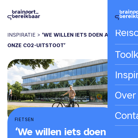
Hom
Reis
INSPIRATIE
>
‘WE WILLEN IETS DOEN AAN
ONZE CO2-UITSTOOT’
Toolk
Inspi
Over
Cont
FIETSEN
‘We willen iets doen