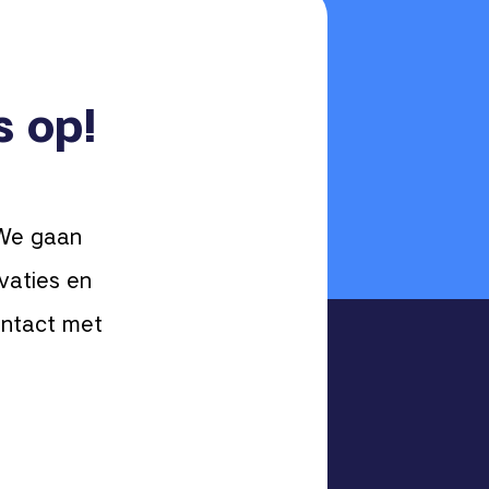
s op!
 We gaan
vaties en
ontact met